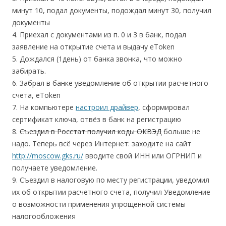
минут 10, подал документы, подождал минут 30, получил
документы
4. Приехал с документами из п. 0 и 3 в банк, подал
заявление на открытие счета и выдачу eToken
5. Дождался (1день) от банка звонка, что можно
забирать.
6. Забрал в банке уведомление об открытии расчетного
счета, eToken
7. На компьютере
настроил драйвер
, сформировал
сертификат ключа, отвёз в банк на регистрацию
8.
Съездил в Росстат получил коды ОКВЭД
больше не
надо. Теперь всё через Интернет: заходите на сайт
http://moscow.gks.ru/
вводите свой ИНН или ОГРНИП и
получаете уведомление.
9. Съездил в налоговую по месту регистрации, уведомил
их об открытии расчетного счета, получил Уведомление
о возможности применения упрощенной системы
налогообложения