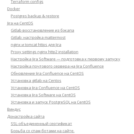
Terraform configs
Docker
Postgres backup & restore
Jira на CentOS
Gitlab восстановление из бэкапа
Gitlab: настройка mattermost
nginx и tomcat https для Jira
Proxy settings nginx http2 installation
Настройка Jira Software — подготовка к первому запуску
Настройка почтового сервера на Jira Confluence
Обновление Jira Confluence на CentOS
Установка gitlab на Centos
Установка Jira Confluence на CentOS
Установка Jira Software на CentOS
Установка и запуск PostgreSQL на CentOS
Виндус
Донастройка сайта
SSL-объединенный сертификат
Борьба со спам-ботами на сайте.