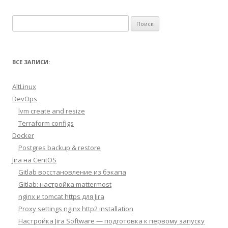
Найти:
ВСЕ ЗАПИСИ:
AltLinux
DevOps
lvm create and resize
Terraform configs
Docker
Postgres backup & restore
Jira на CentOS
Gitlab восстановление из бэкапа
Gitlab: настройка mattermost
nginx и tomcat https для Jira
Proxy settings nginx http2 installation
Настройка Jira Software — подготовка к первому запуску