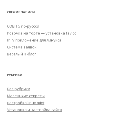
СВЕЖИЕ ЗАПИСИ
COBIT 5 по-русски
Розочка на торте — установка favico
IPTV приложение для линукса
Система заявок
Веселый IT-блог
РУБРИКИ
Без рубрики
Маленькие секреты
настройка linux mint
Установка и настройка сайта