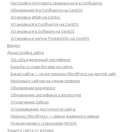
Настройка почтового сервера на Jira Confluence
Обновление Jira Confluence на CentOS
Установка gitlab на Centos
Установка Jira Confluence на CentOS
Установка Jira Software на CentOS
Установка и запуск PostgreSQL на CentOS
Виндус
Донастройка сайта
SSL-объединенный сертификат
Борьба со спам-ботами на сайте.
Бэкап сайта — он же перенос WordPress на другой сайт
Несколько сайтов на одном сервере
Обновление вордпресс
Обновление сертификата letsencrypt
Отключение Selinux
Отслеживание доступности сайта.
Перенос WordPress — смена доменного имени
Подключение к стороннему MySQL
Защита сайта от взлома