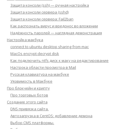
Защита консоли (ssh) — ручная настройка
Защита консоли сервера (sshd)
Защита консоли сервера: Fail2ban
Как распознать вирус и вредонос во вложении
Надёжность паролей — наглядная демонстрация
Настройка макбука
connect to ubuntu desktop sharing from mac
MacOs encrypt-decrypt disk
Как подключить ntfs диск к маку на редактирование
Настрока области просмотра в Mail
Русская клавиатура на макбуке
Уязвимость в Макбуке
Про блокчейн и крипту
Про торговых ботов
Создание этого сайта
DNS привязка сайта.
Автозагрузка в CentOS: добавление демона
Выбор CMS платформы.