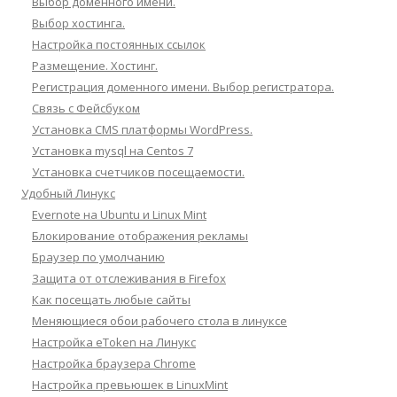
Выбор доменного имени.
Выбор хостинга.
Настройка постоянных ссылок
Размещение. Хостинг.
Регистрация доменного имени. Выбор регистратора.
Связь с Фейсбуком
Установка CMS платформы WordPress.
Установка mysql на Centos 7
Установка счетчиков посещаемости.
Удобный Линукс
Evernote на Ubuntu и Linux Mint
Блокирование отображения рекламы
Браузер по умолчанию
Защита от отслеживания в Firefox
Как посещать любые сайты
Меняющиеся обои рабочего стола в линуксе
Настройка eToken на Линукс
Настройка браузера Chrome
Настройка превьюшек в LinuxMint