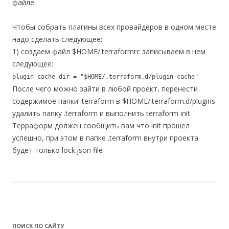
файле
Чтобы собрать плагины всех провайдеров в одном месте
надо сделать следующее:
1) создаем файл $HOME/.terraformrc записываем в нем
следующее:
plugin_cache_dir = "$HOME/.terraform.d/plugin-cache"
После чего можно зайти в любой проект, перенести
содержимое папки .terraform в $HOME/.terraform.d/plugins
удалить папку .terraform и выполнить terraform init
Терраформ должен сообщить вам что init прошел
успешно, при этом в папке .terraform внутри проекта
будет только lock.json file
ПОИСК ПО САЙТУ