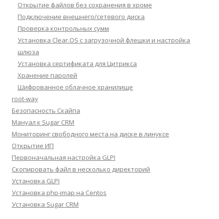
Открытие файлов без сохранения в хроме
Подключение внешнего/сетевого диска
Проверка контрольных сумм
Установка Clear.OS с загрузочной флешки и настройка
шлюза
Установка сертификата для Цитрикса
Хранение паролей
Шифрованное облачное хранилище
root-way
Безопасность Скайпа
Мануал к Sugar CRM
Мониторинг свободного места на диске в линуксе
Открытие ИП
Первоначальная настройка GLPI
Скопировать файл в несколько директорий
Установка GLPI
Установка php-imap на Centos
Установка Sugar CRM