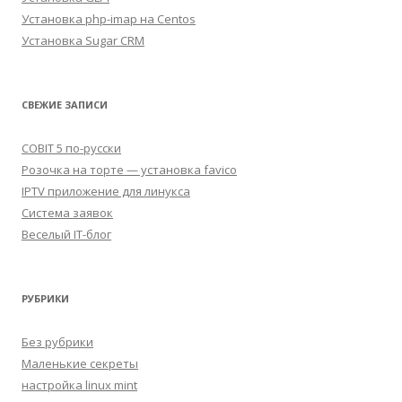
Установка php-imap на Centos
Установка Sugar CRM
СВЕЖИЕ ЗАПИСИ
COBIT 5 по-русски
Розочка на торте — установка favico
IPTV приложение для линукса
Система заявок
Веселый IT-блог
РУБРИКИ
Без рубрики
Маленькие секреты
настройка linux mint