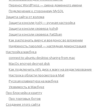
Перенос WordPress — смена доменного имени
Подключение к стороннему MySQL
Защита сайта от взлома
Защита консоли (ssh) — ручная настройка
Защита консоли сервера (sshd)
Защита консоли сервера: Fail2ban
Как распознать вирус и вредонос во вложении
Надёжность паролей — наглядная демонстрация
Настройка макбука
connect to ubuntu desktop sharing from mac
MacOs encrypt-decrypt disk
Как подключить ntfs диск к маку на редактирование
Настрока области просмотра в Mail
Русская клавиатура на макбуке
Уязвимость в Макбуке
Про блокчейн и крипту
Про торговых ботов
Создание этого сайта