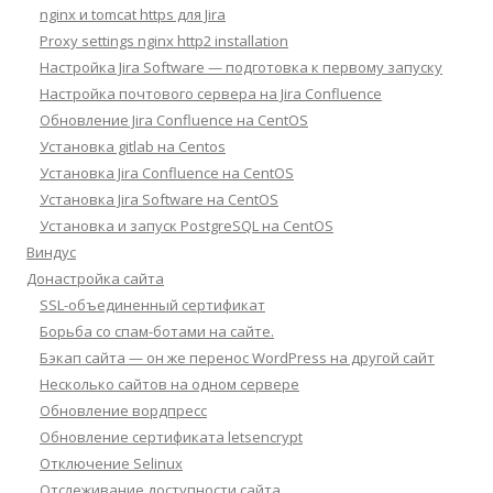
nginx и tomcat https для Jira
Proxy settings nginx http2 installation
Настройка Jira Software — подготовка к первому запуску
Настройка почтового сервера на Jira Confluence
Обновление Jira Confluence на CentOS
Установка gitlab на Centos
Установка Jira Confluence на CentOS
Установка Jira Software на CentOS
Установка и запуск PostgreSQL на CentOS
Виндус
Донастройка сайта
SSL-объединенный сертификат
Борьба со спам-ботами на сайте.
Бэкап сайта — он же перенос WordPress на другой сайт
Несколько сайтов на одном сервере
Обновление вордпресс
Обновление сертификата letsencrypt
Отключение Selinux
Отслеживание доступности сайта.