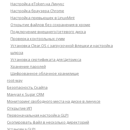
Настройка eToken на Линукс
Настройка браузера Chrome
Настройка превьюшек в LinuxMint
Открытие файлов без сохранения в хроме
Подключение внешнего/сетевого диска
Проверка контрольных сумм
Установка Clear.OS с загрузочной флешки и настройка
шлюза
Установка сертификата для Цитрикса
Хранение паролей
Шифрованное облачное хранилище
root-way
Безопасность Скайпа
Мануал к Sugar CRM
Мониторинг свободного места на диске в линуксе
Открытие ИП
Первоначальная настройка GLPI
Скопировать файл в несколько директорий
Установка GLPI