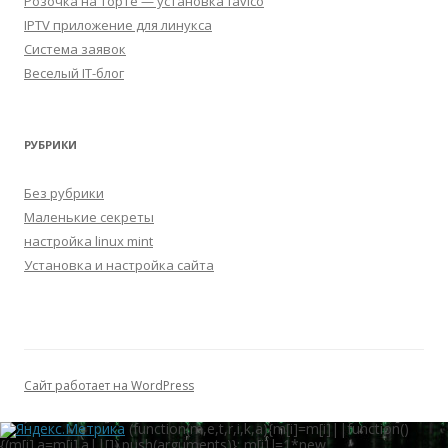
Розочка на торте — установка favico
IPTV приложение для линукса
Система заявок
Веселый IT-блог
РУБРИКИ
Без рубрики
Маленькие секреты
настройка linux mint
Установка и настройка сайта
Сайт работает на WordPress
(function(m,e,t,r,i,k,a){m[i]=m[i]||function()
{(m[i].a=m[i].a||[]).push(arguments)}; m[i].l=1*new