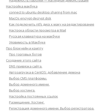
Надёжность паролей — наглядная демонстрация
Настройка макбука
connect to ubuntu desktop sharing from mac
MacOs encrypt-decrypt disk
Как подключить ntfs диск к маку на редактирование
Настрока области просмотра в Mail
Русская клавиатура на макбуке
Уязвимость в Макбуке
Про блокчейн и крипту
Про торговых ботов
Создание этого сайта
DNS привязка сайта.
Автозагрузка в CentOS: добавление демона
Выбор CMS платформы.
Выбор доменного имени.
Выбор хостинга.
Настройка постоянных ссылок
Размещение. Хостинг.
Регистрация доменного имени. Выбор регистратора.