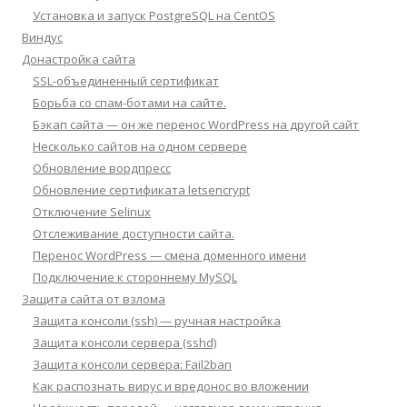
Установка и запуск PostgreSQL на CentOS
Виндус
Донастройка сайта
SSL-объединенный сертификат
Борьба со спам-ботами на сайте.
Бэкап сайта — он же перенос WordPress на другой сайт
Несколько сайтов на одном сервере
Обновление вордпресс
Обновление сертификата letsencrypt
Отключение Selinux
Отслеживание доступности сайта.
Перенос WordPress — смена доменного имени
Подключение к стороннему MySQL
Защита сайта от взлома
Защита консоли (ssh) — ручная настройка
Защита консоли сервера (sshd)
Защита консоли сервера: Fail2ban
Как распознать вирус и вредонос во вложении