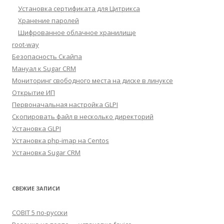
Установка сертификата для Цитрикса
Хранение паролей
Шифрованное облачное хранилище
root-way
Безопасность Скайпа
Мануал к Sugar CRM
Мониторинг свободного места на диске в линуксе
Открытие ИП
Первоначальная настройка GLPI
Скопировать файл в несколько директорий
Установка GLPI
Установка php-imap на Centos
Установка Sugar CRM
СВЕЖИЕ ЗАПИСИ
COBIT 5 по-русски