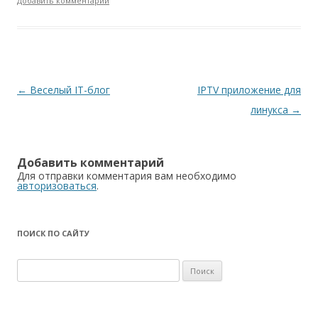
Добавить комментарий
Навигация
←
Веселый IT-блог
IPTV приложение для
по
линукса
→
записям
Добавить комментарий
Для отправки комментария вам необходимо
авторизоваться
.
ПОИСК ПО САЙТУ
Найти: