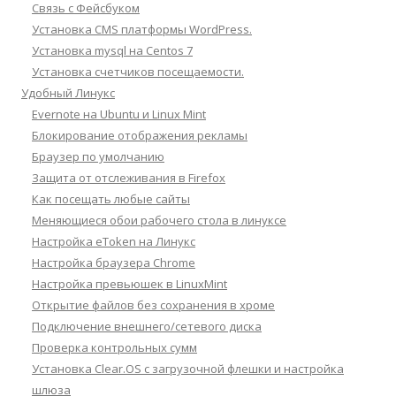
Связь с Фейсбуком
Установка CMS платформы WordPress.
Установка mysql на Centos 7
Установка счетчиков посещаемости.
Удобный Линукс
Evernote на Ubuntu и Linux Mint
Блокирование отображения рекламы
Браузер по умолчанию
Защита от отслеживания в Firefox
Как посещать любые сайты
Меняющиеся обои рабочего стола в линуксе
Настройка eToken на Линукс
Настройка браузера Chrome
Настройка превьюшек в LinuxMint
Открытие файлов без сохранения в хроме
Подключение внешнего/сетевого диска
Проверка контрольных сумм
Установка Clear.OS с загрузочной флешки и настройка
шлюза