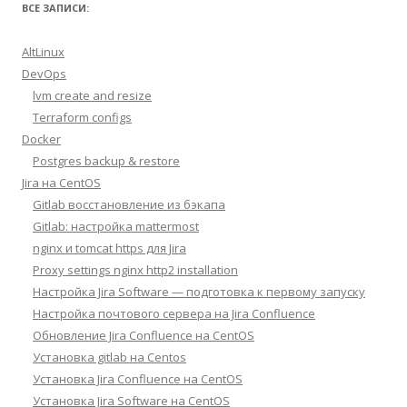
ВСЕ ЗАПИСИ:
AltLinux
DevOps
lvm create and resize
Terraform configs
Docker
Postgres backup & restore
Jira на CentOS
Gitlab восстановление из бэкапа
Gitlab: настройка mattermost
nginx и tomcat https для Jira
Proxy settings nginx http2 installation
Настройка Jira Software — подготовка к первому запуску
Настройка почтового сервера на Jira Confluence
Обновление Jira Confluence на CentOS
Установка gitlab на Centos
Установка Jira Confluence на CentOS
Установка Jira Software на CentOS