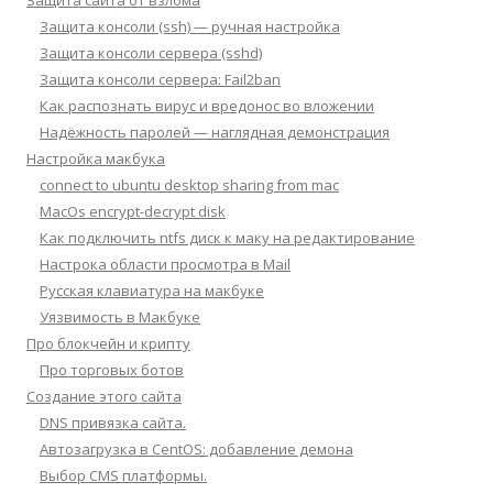
Защита сайта от взлома
Защита консоли (ssh) — ручная настройка
Защита консоли сервера (sshd)
Защита консоли сервера: Fail2ban
Как распознать вирус и вредонос во вложении
Надёжность паролей — наглядная демонстрация
Настройка макбука
connect to ubuntu desktop sharing from mac
MacOs encrypt-decrypt disk
Как подключить ntfs диск к маку на редактирование
Настрока области просмотра в Mail
Русская клавиатура на макбуке
Уязвимость в Макбуке
Про блокчейн и крипту
Про торговых ботов
Создание этого сайта
DNS привязка сайта.
Автозагрузка в CentOS: добавление демона
Выбор CMS платформы.