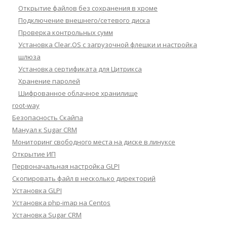
Открытие файлов без сохранения в хроме
Подключение внешнего/сетевого диска
Проверка контрольных сумм
Установка Clear.OS с загрузочной флешки и настройка
шлюза
Установка сертификата для Цитрикса
Хранение паролей
Шифрованное облачное хранилище
root-way
Безопасность Скайпа
Мануал к Sugar CRM
Мониторинг свободного места на диске в линуксе
Открытие ИП
Первоначальная настройка GLPI
Скопировать файл в несколько директорий
Установка GLPI
Установка php-imap на Centos
Установка Sugar CRM