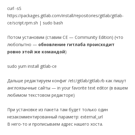
curl -sS
https://packages.gitlab.com/install/repositories/gitlab/gitlab-
ce/script.rpm.sh | sudo bash
Потом установим (ставим CE — Community Edition) (что
любопытно —
обновление гитлаба происходит
ровно этой же командой
)
sudo yum install gitlab-ce
Дальше редактируем конфиг /etc/gitlab/gitlab.rb как пишут
англоязычные сайты — in your favorite text editor (в вашем
любимом текстовом редакторе)
При установке из пакета там будет только один
незакомментированный параметр: external_url
В него-то и прописываем адрес нашего хоста.