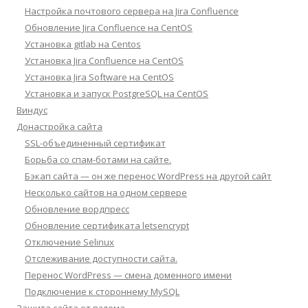
Настройка почтового сервера на Jira Confluence
Обновление Jira Confluence на CentOS
Установка gitlab на Centos
Установка Jira Confluence на CentOS
Установка Jira Software на CentOS
Установка и запуск PostgreSQL на CentOS
Виндус
Донастройка сайта
SSL-объединенный сертификат
Борьба со спам-ботами на сайте.
Бэкап сайта — он же перенос WordPress на другой сайт
Несколько сайтов на одном сервере
Обновление вордпресс
Обновление сертификата letsencrypt
Отключение Selinux
Отслеживание доступности сайта.
Перенос WordPress — смена доменного имени
Подключение к стороннему MySQL