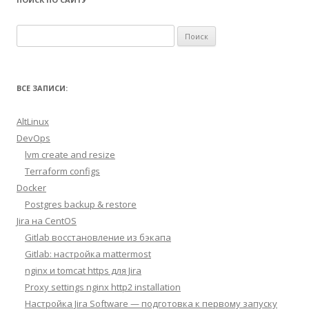
Найти:
ВСЕ ЗАПИСИ:
AltLinux
DevOps
lvm create and resize
Terraform configs
Docker
Postgres backup & restore
Jira на CentOS
Gitlab восстановление из бэкапа
Gitlab: настройка mattermost
nginx и tomcat https для Jira
Proxy settings nginx http2 installation
Настройка Jira Software — подготовка к первому запуску