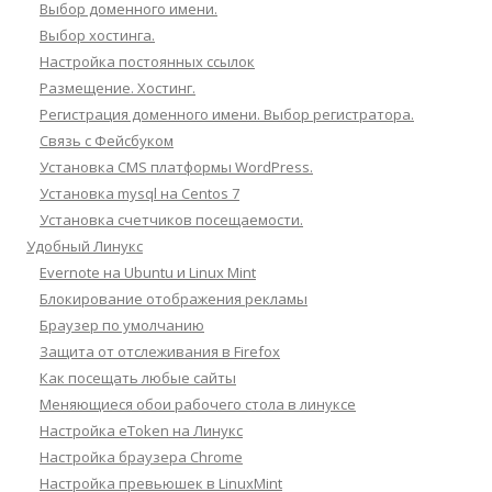
Выбор доменного имени.
Выбор хостинга.
Настройка постоянных ссылок
Размещение. Хостинг.
Регистрация доменного имени. Выбор регистратора.
Связь с Фейсбуком
Установка CMS платформы WordPress.
Установка mysql на Centos 7
Установка счетчиков посещаемости.
Удобный Линукс
Evernote на Ubuntu и Linux Mint
Блокирование отображения рекламы
Браузер по умолчанию
Защита от отслеживания в Firefox
Как посещать любые сайты
Меняющиеся обои рабочего стола в линуксе
Настройка eToken на Линукс
Настройка браузера Chrome
Настройка превьюшек в LinuxMint