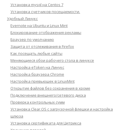
Установка mysql на Centos 7
Установка счетчиков посещаемости.
Удобный Линукс
Evernote на Ubuntu и Linux Mint
Блокирование отображения рекламы
Браузер по умолчанию
Защита от отслеживания в Firefox
Как посещать любые сайты
Меняющиеся обои рабочего стола в линуксе
Настройка eToken на Линукс
Настройка браузера Chrome
Настройка превьюшек в LinuxMint
Открытие файлов без сохранения в хроме
Подключение внешнего/сетевого диска
Проверка контрольных сумм
Установка Clear.OS с загрузочной флешки и настройка
шлюза
Установка сертификата для Цитрикса