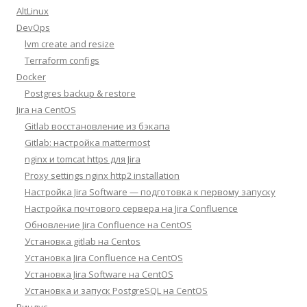
AltLinux
DevOps
lvm create and resize
Terraform configs
Docker
Postgres backup & restore
Jira на CentOS
Gitlab восстановление из бэкапа
Gitlab: настройка mattermost
nginx и tomcat https для Jira
Proxy settings nginx http2 installation
Настройка Jira Software — подготовка к первому запуску
Настройка почтового сервера на Jira Confluence
Обновление Jira Confluence на CentOS
Установка gitlab на Centos
Установка Jira Confluence на CentOS
Установка Jira Software на CentOS
Установка и запуск PostgreSQL на CentOS