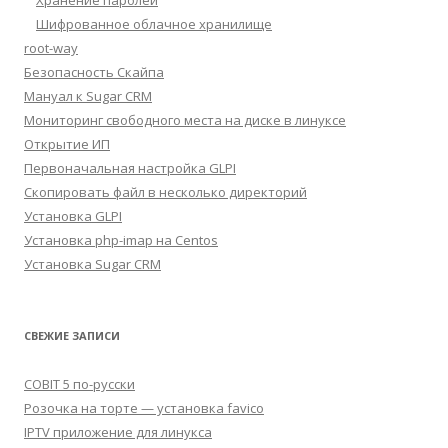
Хранение паролей
Шифрованное облачное хранилище
root-way
Безопасность Скайпа
Мануал к Sugar CRM
Мониторинг свободного места на диске в линуксе
Открытие ИП
Первоначальная настройка GLPI
Скопировать файл в несколько директорий
Установка GLPI
Установка php-imap на Centos
Установка Sugar CRM
СВЕЖИЕ ЗАПИСИ
COBIT 5 по-русски
Розочка на торте — установка favico
IPTV приложение для линукса