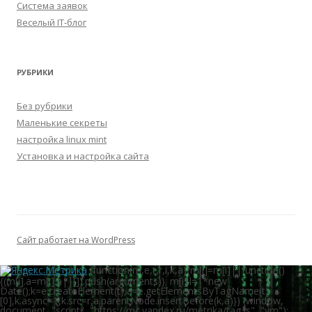
Система заявок
Веселый IT-блог
РУБРИКИ
Без рубрики
Маленькие секреты
настройка linux mint
Установка и настройка сайта
Сайт работает на WordPress
(function(m,e,t,r,i,k,a){m[i]=m[i]||function()
{(m[i].a=m[i].a||[]).push(arguments)}; m[i].l=1*new
Date();k=e.createElement(t),a=e.getElementsByTagName(t)
[0],k.async=1,k.src=r,a.parentNode.insertBefore(k,a)}) (window,
document, "script", "https://mc.yandex.ru/metrika/tag.js", "ym");