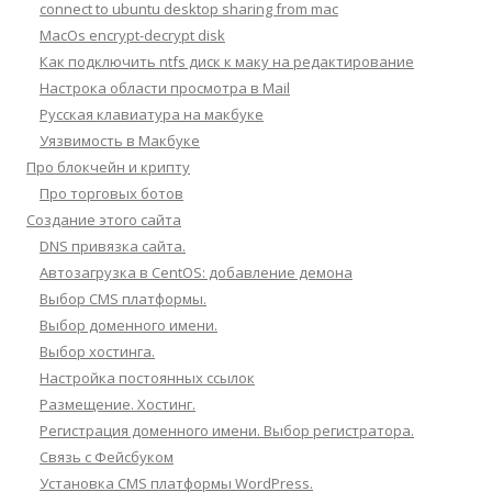
connect to ubuntu desktop sharing from mac
MacOs encrypt-decrypt disk
Как подключить ntfs диск к маку на редактирование
Настрока области просмотра в Mail
Русская клавиатура на макбуке
Уязвимость в Макбуке
Про блокчейн и крипту
Про торговых ботов
Создание этого сайта
DNS привязка сайта.
Автозагрузка в CentOS: добавление демона
Выбор CMS платформы.
Выбор доменного имени.
Выбор хостинга.
Настройка постоянных ссылок
Размещение. Хостинг.
Регистрация доменного имени. Выбор регистратора.
Связь с Фейсбуком
Установка CMS платформы WordPress.