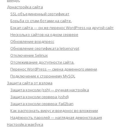
Виндус
Донастройка сайта
SSL-объединенный сертификат
Борьба со спам-ботами на сайте.
Бэкап сайта — он же перенос WordPress на другой сайт
Несколько сайтов на одном сервере
Обновление вордпресс
Обновление сертификата letsencrypt
Отключение Selinux
Отслеживание доступности сайта.
Перенос WordPress — смена доменного имени
Подключение к стороннему MySQL
Защита сайта от взлома
Защита консоли (ssh) — ручная настройка
Защита консоли сервера (sshd)
Защита консоли сервера: Fail2ban
Как распознать вирус и вредонос во вложении
Надёжность паролей — наглядная демонстрация
Настройка макбука